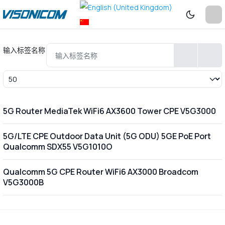
输入标签名称
每页显示条数
5G Router MediaTek WiFi6 AX3600 Tower CPE V5G3000
5G/LTE CPE Outdoor Data Unit (5G ODU) 5GE PoE Port
Qualcomm SDX55 V5G1010O
Qualcomm 5G CPE Router WiFi6 AX3000 Broadcom
V5G3000B